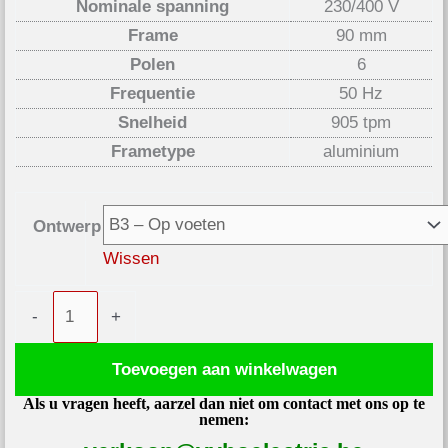
Nominale spanning
230/400 V
Frame
90 mm
Polen
6
Frequentie
50 Hz
Snelheid
905 tpm
Frametype
aluminium
Ontwerp
Wissen
Elektromotor
-
+
0,75kW
905
Toevoegen aan winkelwagen
tpm
Als u vragen heeft, aarzel dan niet om contact met ons op te
400V
nemen:
1AL90S-