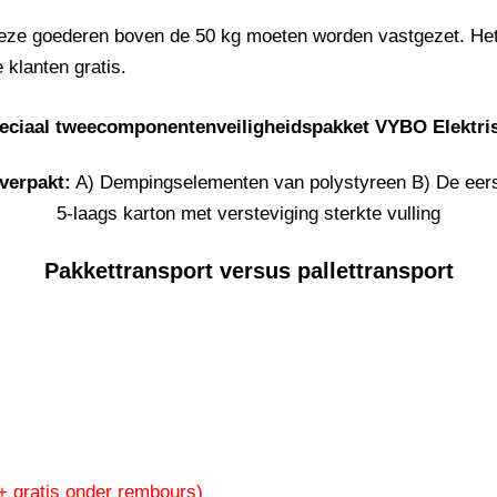
. Deze goederen boven de 50 kg moeten worden vastgezet. He
klanten gratis.
eciaal tweecomponentenveiligheidspakket VYBO Elektri
verpakt:
A) Dempingselementen van polystyreen B) De eer
5-laags karton met versteviging sterkte vulling
Pakkettransport versus pallettransport
+ gratis onder rembours)