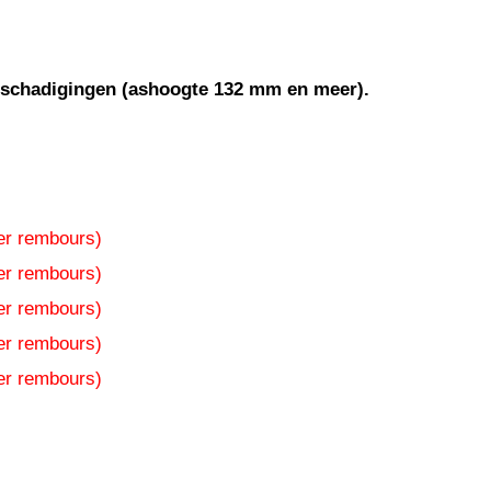
beschadigingen (ashoogte 132 mm en meer).
der rembours)
der rembours)
der rembours)
der rembours)
der rembours)