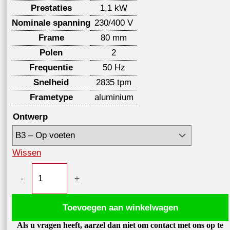
Prestaties
1,1 kW
Nominale spanning
230/400 V
Frame
80 mm
Polen
2
Frequentie
50 Hz
Snelheid
2835 tpm
Frametype
aluminium
Ontwerp
Wissen
Elektromotor
-
+
1,1kW
2835
Toevoegen aan winkelwagen
tpm
Als u vragen heeft, aarzel dan niet om contact met ons op te
400V