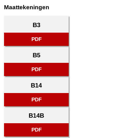
Maattekeningen
B3
PDF
B5
PDF
B14
PDF
B14B
PDF