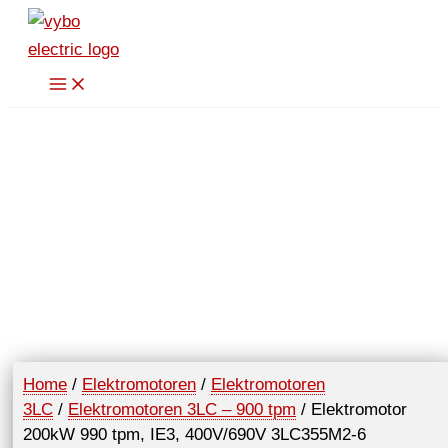
Spring
naar
de
inhoud
Home
/
Elektromotoren
/
Elektromotoren
3LC
/
Elektromotoren 3LC – 900 tpm
/ Elektromotor
200kW 990 tpm, IE3, 400V/690V 3LC355M2-6