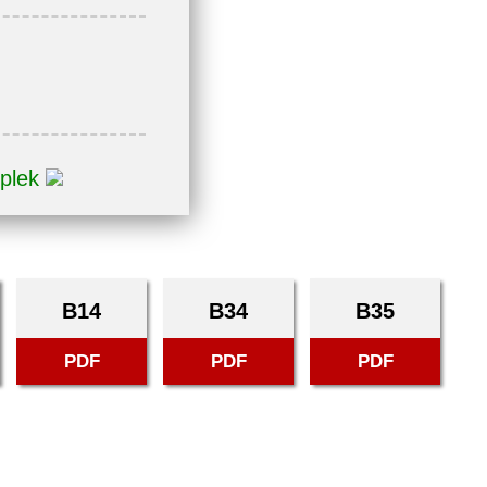
 plek
B14
B34
B35
PDF
PDF
PDF