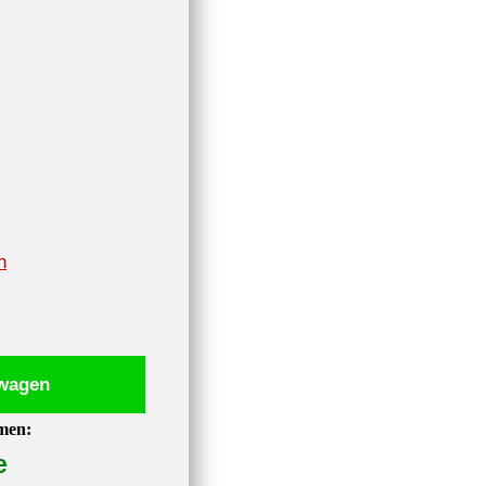
n
lwagen
emen:
e