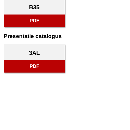
B35
PDF
Presentatie catalogus
3AL
PDF