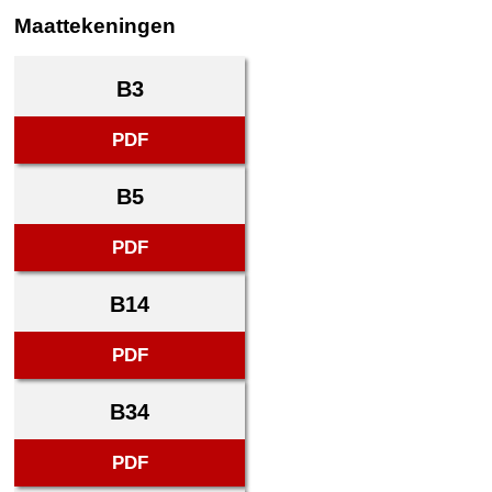
Maattekeningen
B3
PDF
B5
PDF
B14
PDF
B34
PDF