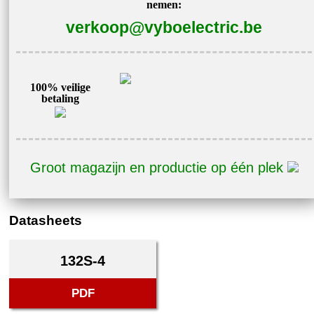
nemen:
400V
verkoop@vyboelectric.be
3AL132S-
4
aantal
100% veilige
betaling
Groot magazijn en productie op één plek
Datasheets
132S-4
PDF