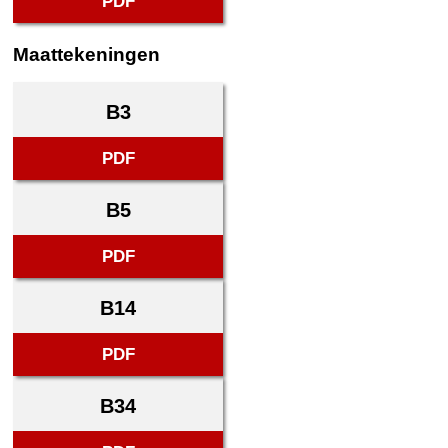
PDF
Maattekeningen
B3
PDF
B5
PDF
B14
PDF
B34