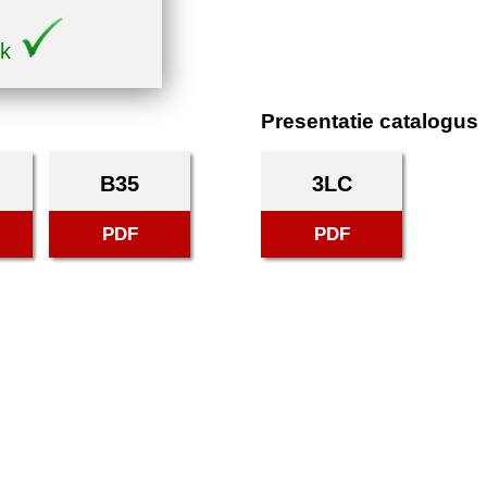
ek
Presentatie catalogus
B35
3LC
PDF
PDF