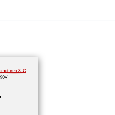
romotoren 3LC
690V
,