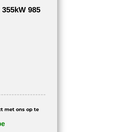
 355kW 985
ct met ons op te
be