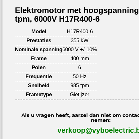
Elektromotor met hoogspanning
tpm, 6000V H17R400-6
Model
H17R400-6
Prestaties
355 kW
Nominale spanning
6000 V +/-10%
Frame
400 mm
Polen
6
Frequentie
50 Hz
Snelheid
985 tpm
Frametype
Gietijzer
Als u vragen heeft, aarzel dan niet om conta
nemen:
verkoop@vyboelectric.