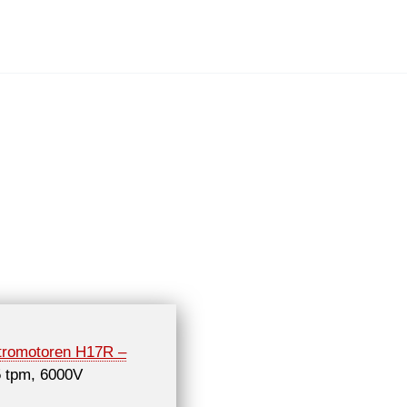
tromotoren H17R –
 tpm, 6000V