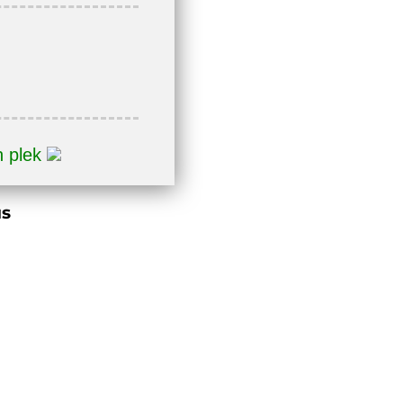
n plek
us