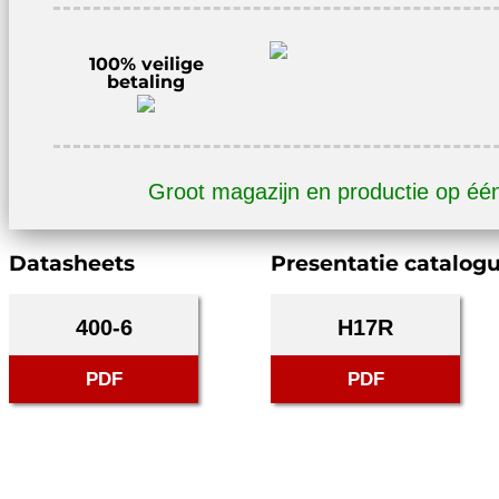
100% veilige
betaling
Groot magazijn en productie op éé
Datasheets
Presentatie catalog
400-6
H17R
PDF
PDF