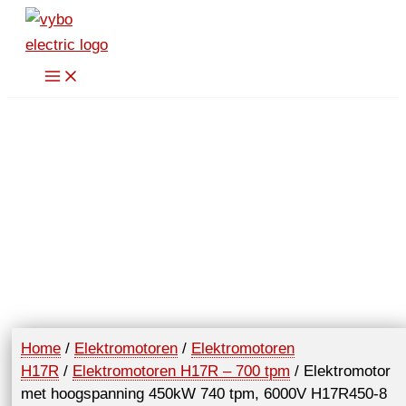
Spring
naar
de
inhoud
Home
/
Elektromotoren
/
Elektromotoren
H17R
/
Elektromotoren H17R – 700 tpm
/ Elektromotor
met hoogspanning 450kW 740 tpm, 6000V H17R450-8