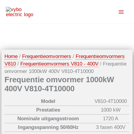
Spring
naar
de
inhoud
Home
/
Frequentieomvormers
/
Frequentieomvormers
V810
/
Frequentieomvormers V810 - 400V
/ Frequentie
omvormer 1000kW 400V V810-4T10000
Frequentie omvormer 1000kW
400V V810-4T10000
Model
V810-4T10000
Prestaties
1000 kW
Nominale uitgangsstroom
1720 A
Ingangsspanning 50/60Hz
3 fasen 400V