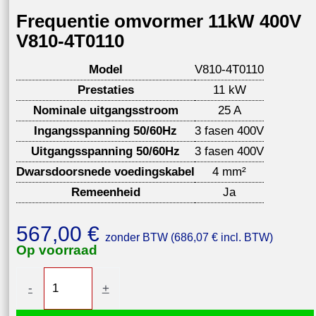
Frequentie omvormer 11kW 400V
V810-4T0110
Model
V810-4T0110
Prestaties
11 kW
Nominale uitgangsstroom
25 A
Ingangsspanning 50/60Hz
3 fasen 400V
Uitgangsspanning 50/60Hz
3 fasen 400V
Dwarsdoorsnede voedingskabel
4 mm²
Remeenheid
Ja
567,00
€
zonder BTW (
686,07
€
incl. BTW)
Op voorraad
Frequentie
-
+
omvormer
11kW