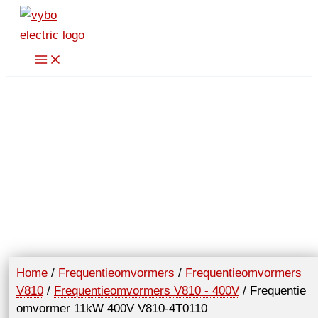
Spring
naar
de
inhoud
Home
/
Frequentieomvormers
/
Frequentieomvormers
V810
/
Frequentieomvormers V810 - 400V
/ Frequentie
omvormer 11kW 400V V810-4T0110