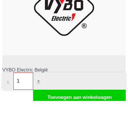
VYBO Electric België
Frequentie
-
+
omvormer
11kW
Toevoegen aan winkelwagen
400V
V810-
4T0110
aantal