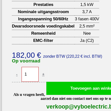
Prestaties
1,5 kW
Nominale uitgangsstroom
3,7 A
Ingangsspanning 50/60Hz
3 fasen 400V
Dwarsdoorsnede voedingskabel
2,5 mm²
Remeenheid
Nee
EMC-filter
Ja (C2)
182,00
€
zonder BTW (
220,22
€
incl. BTW)
Op voorraad
Frequentie
-
+
omvormer
1,5kW
Toevoegen aan wink
400V
Als u vragen heeft,
A550
aarzel dan niet om contact met ons op te 
Plus-
verkoop@vyboelectric.