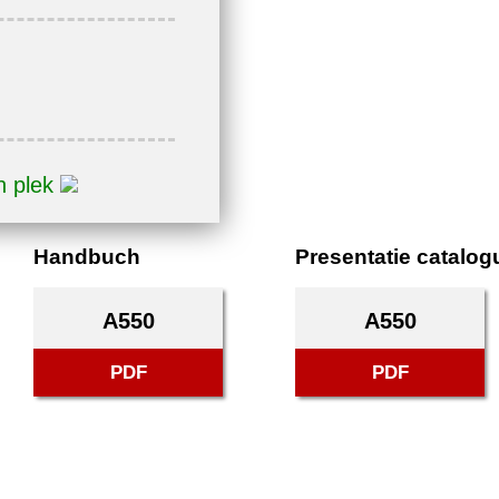
n plek
Handbuch
Presentatie catalog
A550
A550
PDF
PDF