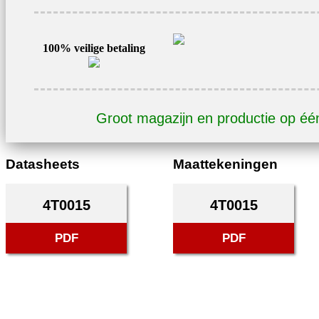
4T0015
aantal
100% veilige betaling
Groot magazijn en productie op éé
Datasheets
Maattekeningen
4T0015
4T0015
PDF
PDF