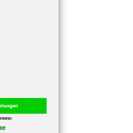
elwagen
nemen:
be