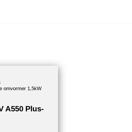
s
ie omvormer 1,5kW
V A550 Plus-