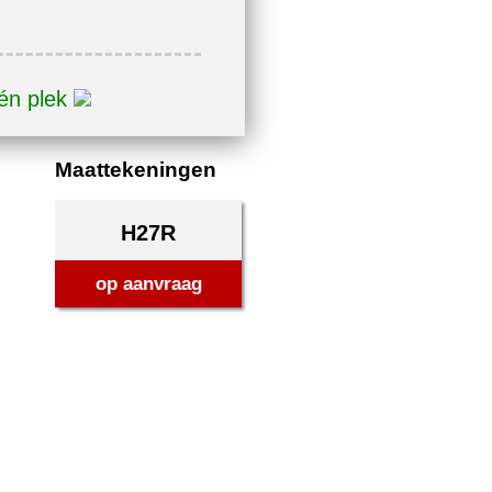
één plek
Maattekeningen
H27R
op aanvraag