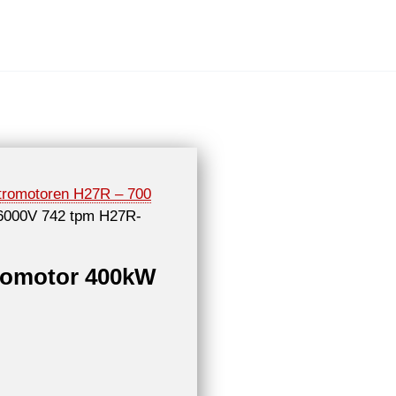
tromotoren H27R – 700
 6000V 742 tpm H27R-
romotor 400kW