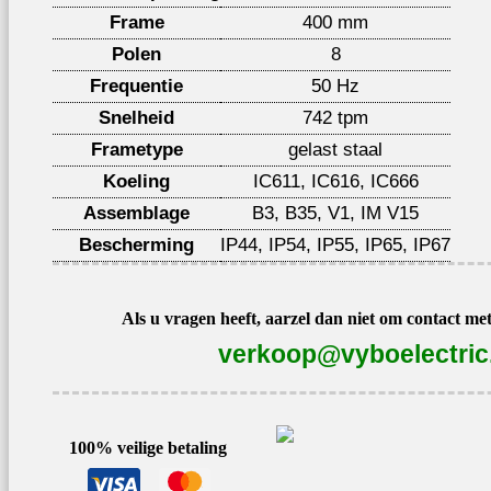
Frame
400 mm
Polen
8
Frequentie
50 Hz
Snelheid
742 tpm
Frametype
gelast staal
Koeling
IC611, IC616, IC666
Assemblage
B3, B35, V1, IM V15
Bescherming
IP44, IP54, IP55, IP65, IP67
Als u vragen heeft, aarzel dan niet om contact me
verkoop@vyboelectric
100% veilige betaling