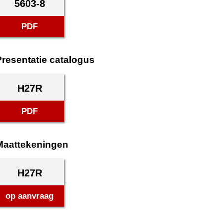
5603-8
PDF
Presentatie catalogus
H27R
PDF
Maattekeningen
H27R
op aanvraag