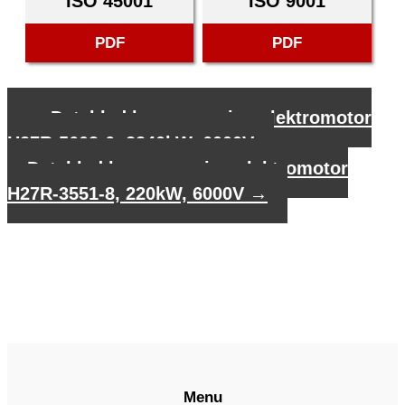
ISO 45001
ISO 9001
PDF
PDF
←
Datablad hoogspanning elektromotor
H27R-5603-6, 2240kW, 6000V
Datablad hoogspanning elektromotor
H27R-3551-8, 220kW, 6000V
→
Menu