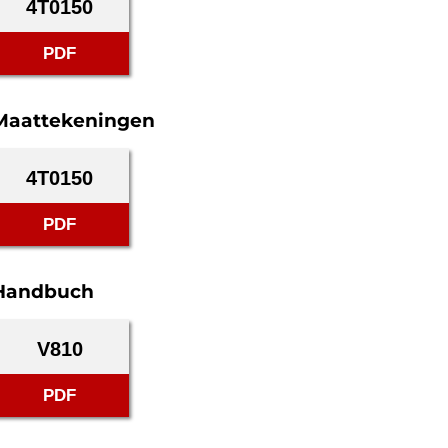
4T0150
PDF
Maattekeningen
4T0150
PDF
Handbuch
V810
PDF