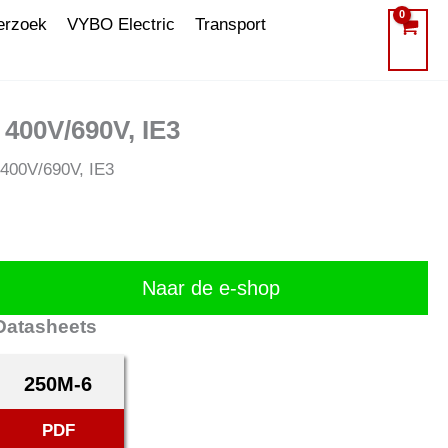
erzoek
VYBO Electric
Transport
400V/690V, IE3
400V/690V, IE3
Naar de e-shop
Datasheets
250M-6
PDF