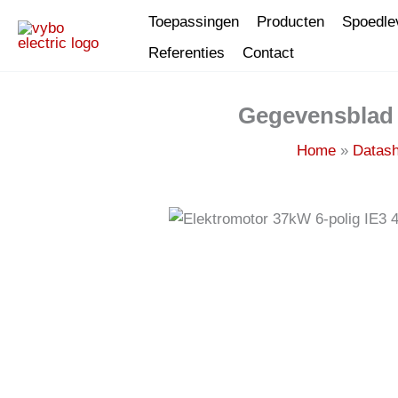
Spring
Toepassingen
Producten
Spoedle
naar
Referenties
Contact
de
inhoud
Gegevensblad 
Home
Datash