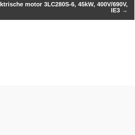
ktrische motor 3LC280S-6, 45kW, 400V/690V,
IE3
→