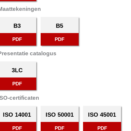
Maattekeningen
B3
B5
PDF
PDF
Presentatie catalogus
3LC
PDF
ISO-certificaten
ISO 14001
ISO 50001
ISO 45001
PDF
PDF
PDF