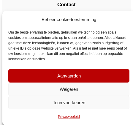
Contact
verkoop@vyboelectric.be
Beheer cookie-toestemming
+49 15123569470
Algemene bedrijfsvoorwaarden
Om de beste ervaring te bieden, gebruiken we technologieën zoals
Privacybeleid
cookies om apparaatinformatie op te slaan en/of te openen. Als u akkoord
gaat met deze technologieën, kunnen wij gegevens zoals surfgedrag of
Transport
unieke ID’s op deze website verwerken. Als u het er niet mee eens bent of
Contact
uw toestemming intrekt, kan dit een negatief effect hebben op bepaalde
kenmerken en functies.
Aanvaarden
Weigeren
Toon voorkeuren
VYBO Electric België
Privacybeleid