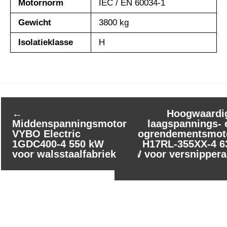
Motornorm
IEC / EN 60034-1
Gewicht
3800 kg
Isolatieklasse
H
←
Hoogwaardi
Middenspanningsmotor
laagspannings- 
VYBO Electric
hoogrendementsmot
1GDC400-4 550 kW
H17RL-355XX-4 6
voor walsstaalfabriek
kW voor versnippera