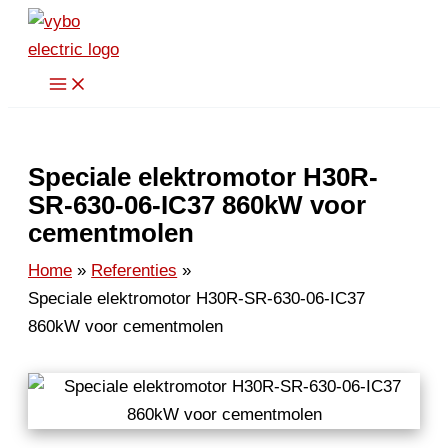
Spring
naar
de
inhoud
Speciale elektromotor H30R-
SR-630-06-IC37 860kW voor
cementmolen
Home
Referenties
Speciale elektromotor H30R-SR-630-06-IC37
860kW voor cementmolen