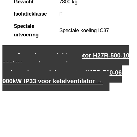
Gewicht
7800 kg
Isolatieklasse
F
Speciale
Speciale koeling IC37
uitvoering
←
Asynchrone elektromotor H27R-500-10
800kW voor hamermolen
Asynchrone elektromotor H27R-560-06
900kW IP33 voor ketelventilator
→